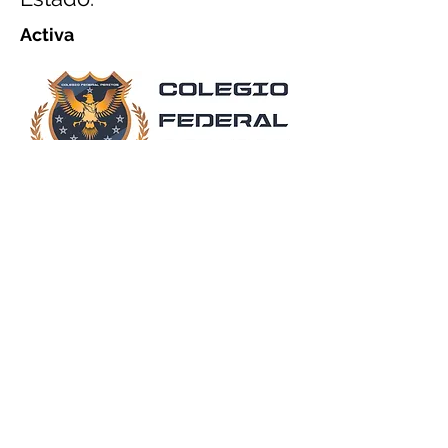
Activa
Dirección: Lago de Camecuaro 482,
Ventura Puente,
C.P. 58020
Morelia, Mich.
Tel:
+52 443 313 7857